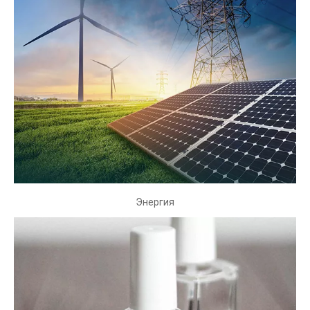
Автомобиль
Наши точные шарики и ролики используются для широкого
спектра приложений в автомобильной промышленности,
таких как рулевые колеса, дорожки сидений, мощные
двери, суставы с постоянной скоростью и так далее.
Энергия
Энергия
В лезвии ветряных турбин наши 52100 хромированных
стальных шариков и роликов используются в высоко
надежных подшипниках тяги. И наши концы стержня