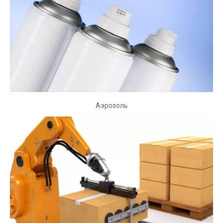
Точный шар и ролик для различных линейных направлений
и шарового винта
Аэрозоль
Аэрозоль
Шары из нержавеющей стали используются в отрасли
аэрозоля и дозирования клапанов. Идеальный шар для
этой отрасли-нержавеющая сталь из 300 серии из-за
коррозионных характеристик материала. AISI Type 302 и
304 обеспечивают коррозионную устойчивость,
необходимую для одностороннего шарикового клапана
при контакте с химическими веществами, солью и
кислотами.