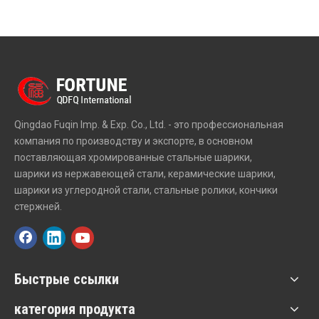
QD Fuqin Precision Balls в электронных продуктах имеют
широкий ассортимент применений:
Шары из латуни и нержавеющей стали в переключателях.
Шары из латуни и нержавеющей стали в качестве
контактных шариков
Шарики для электрических контактов
Шарики в стартовом моторе
Qingdao Fuqin Imp. & Exp. Co., Ltd. - это профессиональная
компания по производству и экспорте, в основном
поставляющая хромированные стальные шарики,
шарики из нержавеющей стали, керамические шарики,
шарики из углеродной стали, стальные ролики, кончики
стержней.
Быстрые ссылки
категория продукта