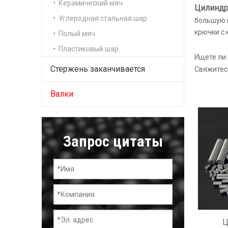
Керамический мяч
Цилиндр
Углеродная стальная шар
большую п
крючки с
Полый мяч
Пластиковый шар
Ищете ли
Стержень заканчивается
Свяжитесь
Валки
Запрос цитаты
Ц