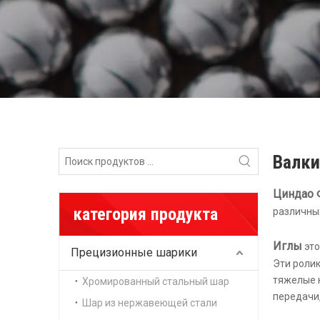
Валки
Циндао 
категория продукта
различны
Иглы
это
Прецизионные шарики
Эти ролик
тяжелые н
Хромированный стальный шар
передачи
Шар из нержавеющей стали